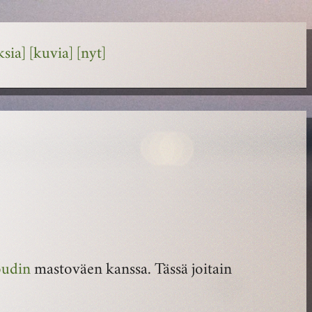
ksia]
[kuvia]
[nyt]
oudin
mastoväen kanssa. Tässä joitain