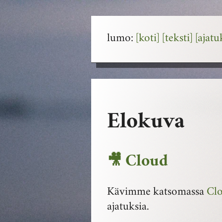
lumo:
[koti]
[teksti]
[ajatu
Elokuva
🎥 Cloud
Kävimme katsomassa
Cl
ajatuksia.