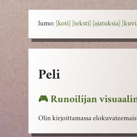
lumo:
[koti]
[teksti]
[ajatuksia]
[kuvi
Peli
🎮 Runoilijan visuaal
Olin kirjoittamassa elokuvateemais